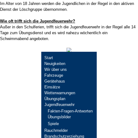
Im Alter von 18 Jahren werden die Jugendlichen in der Regel in den aktiven
Dienst der Löschgruppe übernommen.
Wie oft trifft sich die Jugendfeuerwehr?
Außer in den Schulferien, trifft sich die Jugendfeuerwehr in der Regel alle 14
Tage zum Übungsdienst und es wird nahezu wöchentlich ein
Schwimmabend angeboten.
Navigation
Start
überspringen
Neuigkeiten
Wir über uns
Fahrzeuge
Gerätehaus
Einsätze
Wetterwarnungen
Übungsplan
Jugendfeuerwehr
Fakten-Fragen-Antworten
Übungsbilder
Spiele
Rauchmelder
Brandschutzerziehung